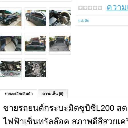
ความเ
แบ่งปัน
รายละเอียดสินค้า
ความเห็น (0)
ขายรถยนต์กระบะมิตซูบิซิL200 สต
ไฟฟ้าเซ็นทรัลล๊อค สภาพดีสีสวยเค