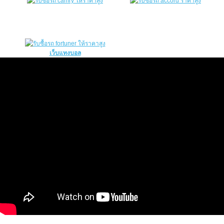
เว็บแทงบอล